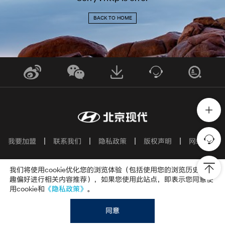
BACK TO HOME
我要加盟
联系我们
隐私政策
版权声明
网站地图
我们将使用cookie优化您的浏览体验（包括使用您的浏览历史及兴
北京市顺义区南环路99号院
趣偏好进行相关内容推荐），如果您使用此站点，即表示您同意使
京ICP备05030295号-5
京公网安备11011302007206
用cookie和
《隐私政策》
。
Copyright © 2002-2026 BEIJING HYUNDAI MOTOR COMPANY
Corporation,All Rights Reserved
同意