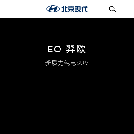
ix35升级版
ix35升级版
IONIQ（艾尼氪）于此新生
IONIQ（艾尼氪）于此新生
第十一代 索纳塔
MUFASA 沐飒
MUFASA 沐飒
第五代 胜达
全新 伊兰特
全新 途胜L
EO 羿欧
亿万星辰汇聚,形成全新宇宙
亿万星辰汇聚,形成全新宇宙
户外轻野中大型SUV
全球实力 高能向前
全球潮流 锋芒登场
新质力纯电SUV
B级美学新标杆
智能·家居SUV
智能·家居SUV